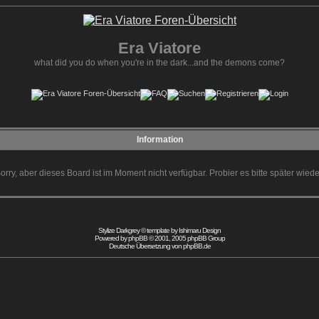
Era Viatore
what did you do when you're in the dark...and the demons come?
Information
orry, aber dieses Board ist im Moment nicht verfügbar. Probier es bitte später wiede
Stylize Darkgrey © template by
Ishimaru Design
Powered by
phpBB
© 2001, 2005 phpBB Group
Deutsche Übersetzung von
phpBB.de