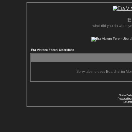
E
what did you do when yo
Era Viatore Foren-Übersicht
Sorry, aber dieses Board ist im Mom
Stylize Dar
Powered by
Deutsc