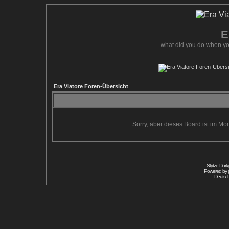
E
what did you do when yo
Era Viatore Foren-Übersicht
Sorry, aber dieses Board ist im Mom
Stylize Dar
Powered by
Deutsc