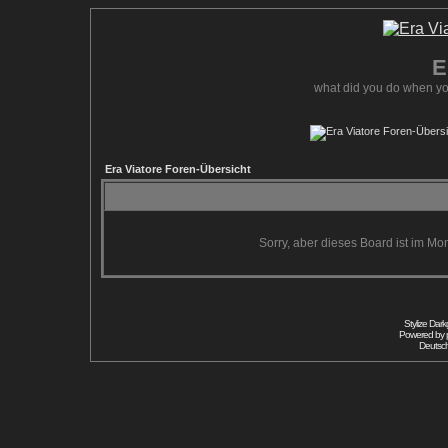
E
what did you do when yo
Era Viatore Foren-Übersicht
Sorry, aber dieses Board ist im Mom
Stylize Dar
Powered by
Deutsc