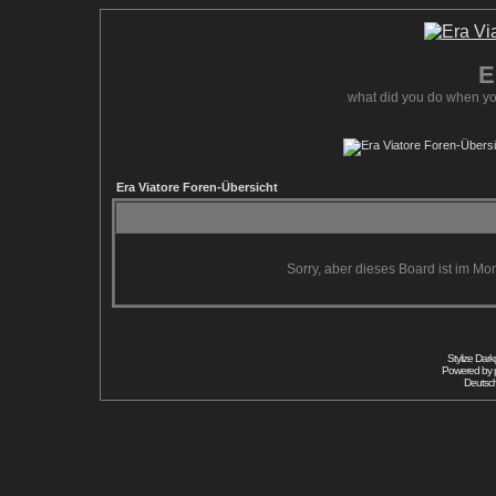
E
what did you do when yo
Era Viatore Foren-Übersicht
Sorry, aber dieses Board ist im Mom
Stylize Dar
Powered by
Deutsc