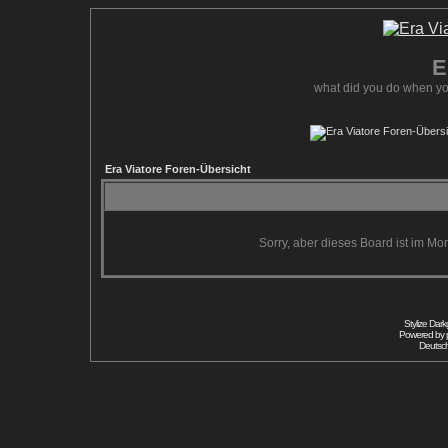
E
what did you do when yo
Era Viatore Foren-Übersicht
Sorry, aber dieses Board ist im Mom
Stylize Dar
Powered by
Deutsc