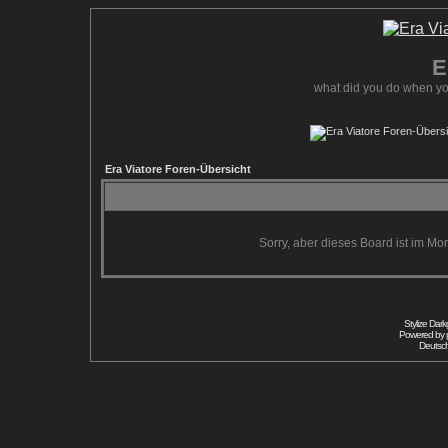
E
what did you do when yo
Era Viatore Foren-Übersicht
Sorry, aber dieses Board ist im Mom
Stylize Dar
Powered by
Deutsc