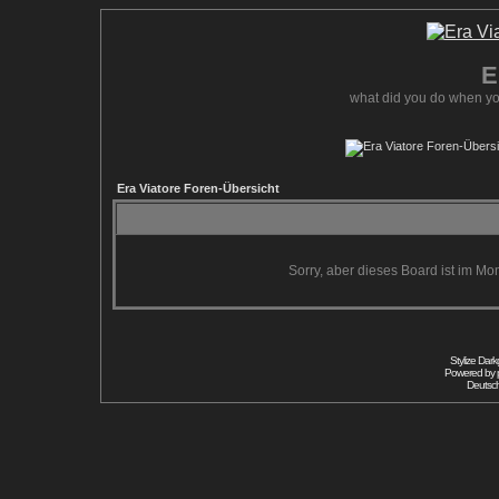
E
what did you do when yo
Era Viatore Foren-Übersicht
Sorry, aber dieses Board ist im Mom
Stylize Dar
Powered by
Deutsc