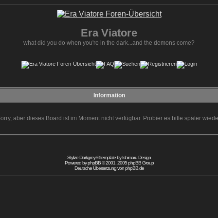
Era Viatore
what did you do when you're in the dark...and the demons come?
Information
orry, aber dieses Board ist im Moment nicht verfügbar. Probier es bitte später wiede
Stylize Darkgrey © template by
Ishimaru Design
Powered by
phpBB
© 2001, 2005 phpBB Group
Deutsche Übersetzung von
phpBB.de