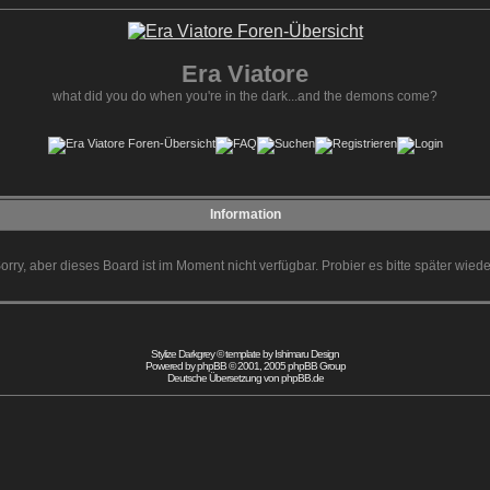
Era Viatore
what did you do when you're in the dark...and the demons come?
Information
orry, aber dieses Board ist im Moment nicht verfügbar. Probier es bitte später wiede
Stylize Darkgrey © template by
Ishimaru Design
Powered by
phpBB
© 2001, 2005 phpBB Group
Deutsche Übersetzung von
phpBB.de