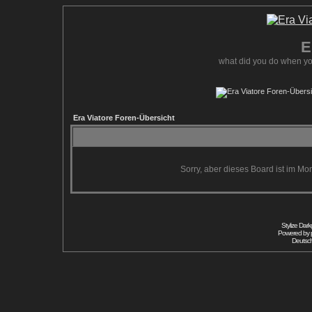
E
what did you do when yo
Era Viatore Foren-Übersicht
Sorry, aber dieses Board ist im Mom
Stylize Dar
Powered by
Deutsc