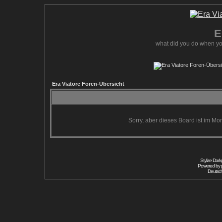
E
what did you do when yo
Era Viatore Foren-Übersicht
Sorry, aber dieses Board ist im Mom
Stylize Dar
Powered by
Deutsc