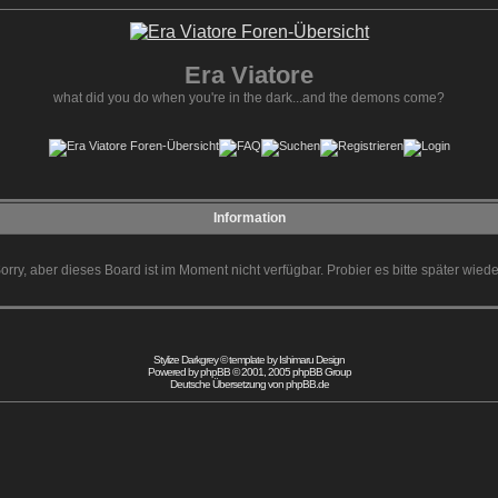
Era Viatore
what did you do when you're in the dark...and the demons come?
Information
orry, aber dieses Board ist im Moment nicht verfügbar. Probier es bitte später wiede
Stylize Darkgrey © template by
Ishimaru Design
Powered by
phpBB
© 2001, 2005 phpBB Group
Deutsche Übersetzung von
phpBB.de