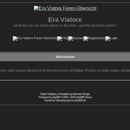
Era Viatore
what did you do when you're in the dark...and the demons come?
Information
orry, aber dieses Board ist im Moment nicht verfügbar. Probier es bitte später wiede
Stylize Darkgrey © template by
Ishimaru Design
Powered by
phpBB
© 2001, 2005 phpBB Group
Deutsche Übersetzung von
phpBB.de