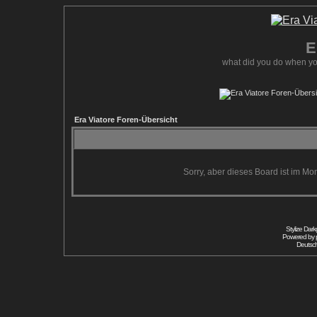
E
what did you do when yo
Era Viatore Foren-Übersicht
Sorry, aber dieses Board ist im Mom
Stylize Dar
Powered by
Deutsc