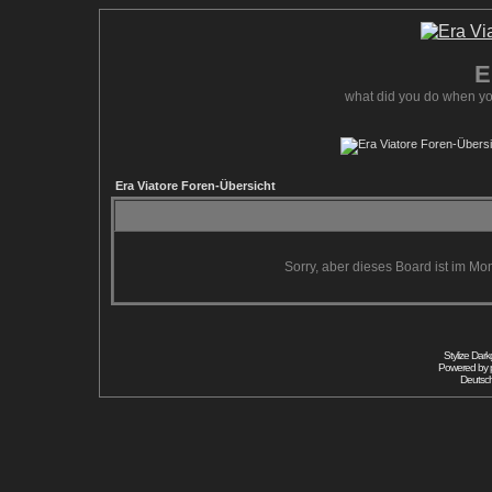
E
what did you do when yo
Era Viatore Foren-Übersicht
Sorry, aber dieses Board ist im Mom
Stylize Dar
Powered by
Deutsc