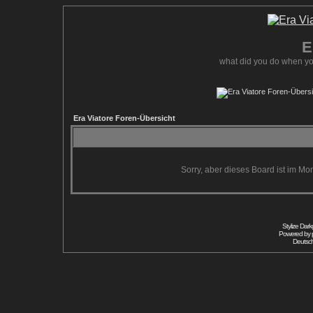
E
what did you do when yo
Era Viatore Foren-Übersicht
Sorry, aber dieses Board ist im Mom
Stylize Dar
Powered by
Deutsc