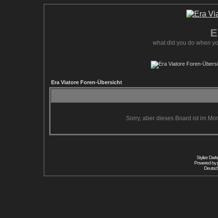
E
what did you do when yo
Era Viatore Foren-Übersicht
Sorry, aber dieses Board ist im Mom
Stylize Dar
Powered by
Deutsc