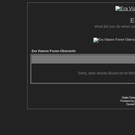
E
what did you do when yo
Era Viatore Foren-Übersicht
Sorry, aber dieses Board ist im Mom
Stylize Dar
Powered by
Deutsc