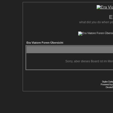
E
what did you do when yo
Era Viatore Foren-Übersicht
Sorry, aber dieses Board ist im Mom
Stylize Dar
Powered by
Deutsc