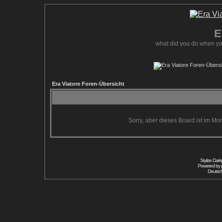
E
what did you do when yo
Era Viatore Foren-Übersicht
Sorry, aber dieses Board ist im Mom
Stylize Dar
Powered by
Deutsc