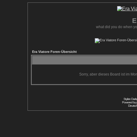
E
what did you do when yo
Era Viatore Foren-Übersicht
Sorry, aber dieses Board ist im Mom
Stylize Dar
Powered by
Deutsc