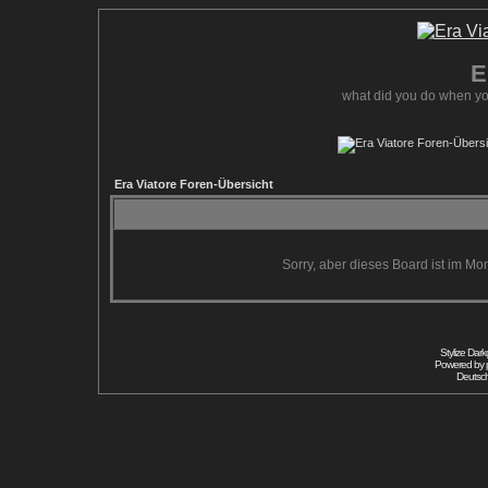
E
what did you do when yo
Era Viatore Foren-Übersicht
Sorry, aber dieses Board ist im Mom
Stylize Dar
Powered by
Deutsc