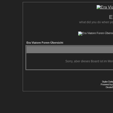
E
what did you do when yo
Era Viatore Foren-Übersicht
Sorry, aber dieses Board ist im Mom
Stylize Dar
Powered by
Deutsc