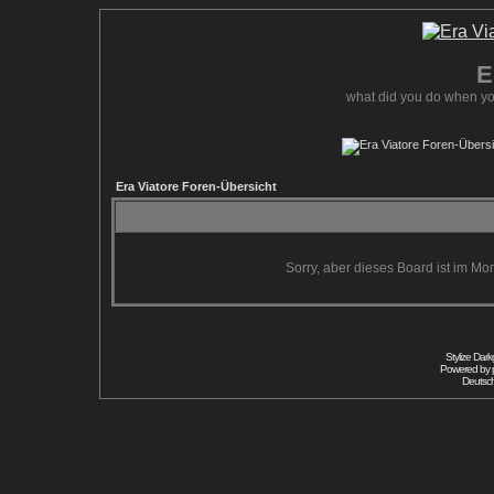
E
what did you do when yo
Era Viatore Foren-Übersicht
Sorry, aber dieses Board ist im Mom
Stylize Dar
Powered by
Deutsc