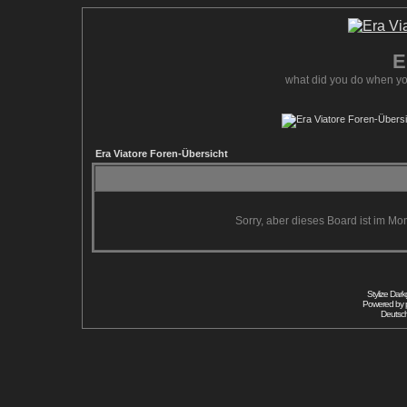
E
what did you do when yo
Era Viatore Foren-Übersicht
Sorry, aber dieses Board ist im Mom
Stylize Dar
Powered by
Deutsc