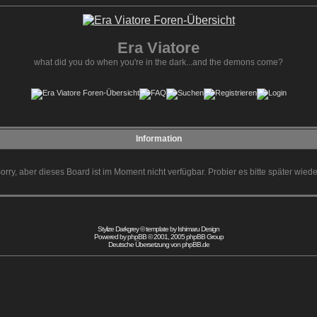
Era Viatore
what did you do when you're in the dark...and the demons come?
Information
orry, aber dieses Board ist im Moment nicht verfügbar. Probier es bitte später wiede
Stylize Darkgrey © template by
Ishimaru Design
Powered by
phpBB
© 2001, 2005 phpBB Group
Deutsche Übersetzung von
phpBB.de