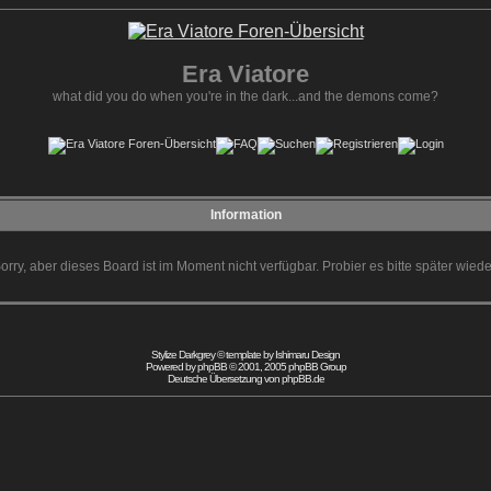
Era Viatore
what did you do when you're in the dark...and the demons come?
Information
orry, aber dieses Board ist im Moment nicht verfügbar. Probier es bitte später wiede
Stylize Darkgrey © template by
Ishimaru Design
Powered by
phpBB
© 2001, 2005 phpBB Group
Deutsche Übersetzung von
phpBB.de