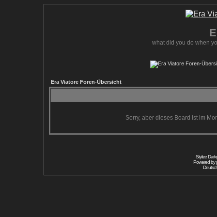
E
what did you do when yo
Era Viatore Foren-Übersicht
Sorry, aber dieses Board ist im Mom
Stylize Dar
Powered by
Deutsc