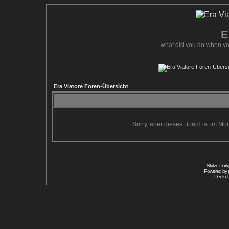
E
what did you do when yo
Era Viatore Foren-Übersicht
Sorry, aber dieses Board ist im Mom
Stylize Dar
Powered by
Deutsc