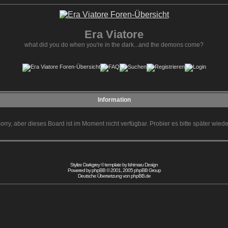
Era Viatore
what did you do when you're in the dark...and the demons come?
Information
orry, aber dieses Board ist im Moment nicht verfügbar. Probier es bitte später wiede
Stylize Darkgrey © template by
Ishimaru Design
Powered by
phpBB
© 2001, 2005 phpBB Group
Deutsche Übersetzung von
phpBB.de