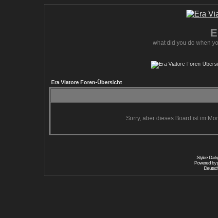
E
what did you do when yo
Era Viatore Foren-Übersicht
Sorry, aber dieses Board ist im Mom
Stylize Dar
Powered by
Deutsc