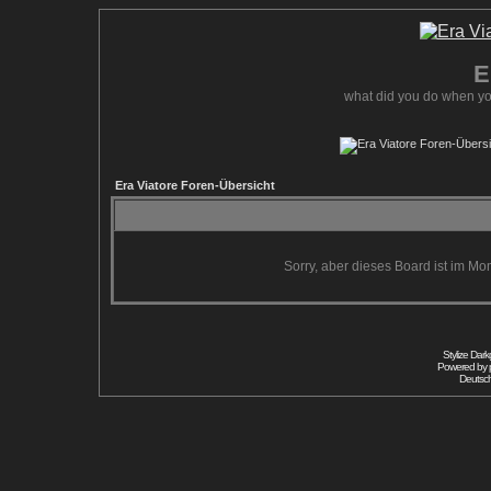
E
what did you do when yo
Era Viatore Foren-Übersicht
Sorry, aber dieses Board ist im Mom
Stylize Dar
Powered by
Deutsc