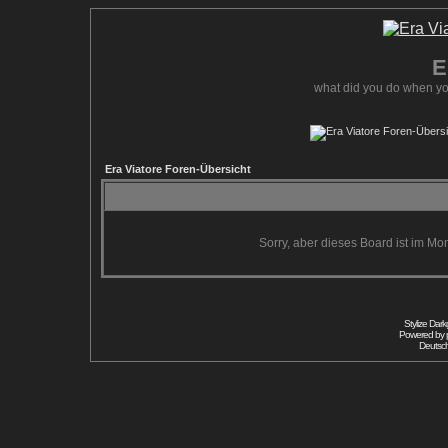
E
what did you do when yo
Era Viatore Foren-Übersicht
Sorry, aber dieses Board ist im Mom
Stylize Dar
Powered by
Deutsc