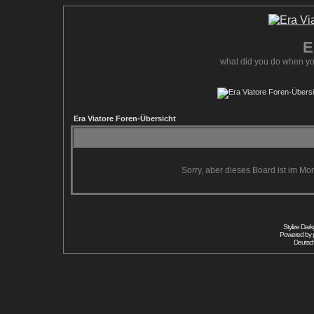
E
what did you do when yo
Era Viatore Foren-Übersicht
Sorry, aber dieses Board ist im Mom
Stylize Dar
Powered by
Deutsc