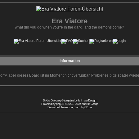
Era Viatore
what did you do when you're in the dark...and the demons come?
Information
orry, aber dieses Board ist im Moment nicht verfügbar. Probier es bitte später wiede
Stylize Darkgrey © template by
Ishimaru Design
Powered by
phpBB
© 2001, 2005 phpBB Group
Deutsche Übersetzung von
phpBB.de