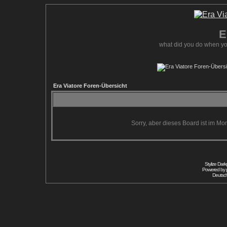
E
what did you do when yo
Era Viatore Foren-Übersicht
Sorry, aber dieses Board ist im Mom
Stylize Dar
Powered by
Deutsc