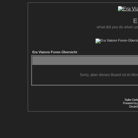
E
what did you do when yo
Era Viatore Foren-Übersicht
Sorry, aber dieses Board ist im Mom
Stylize Dar
Powered by
Deutsc