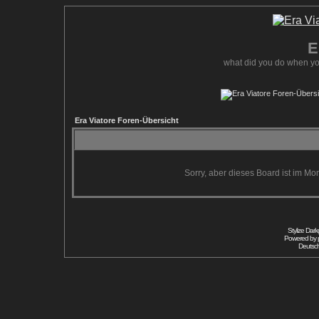
E
what did you do when yo
Era Viatore Foren-Übersicht
Sorry, aber dieses Board ist im Mom
Stylize Dar
Powered by
Deutsc