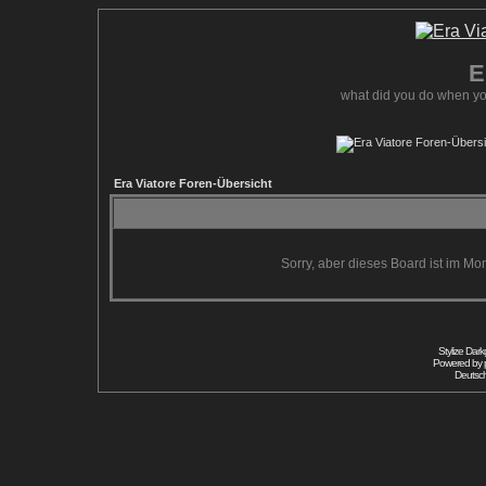
E
what did you do when yo
Era Viatore Foren-Übersicht
Sorry, aber dieses Board ist im Mom
Stylize Dar
Powered by
Deutsc