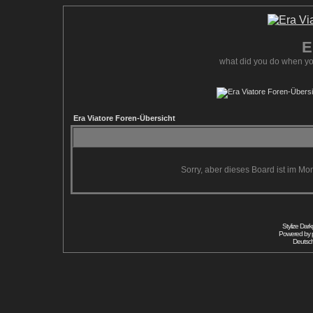
E
what did you do when yo
Era Viatore Foren-Übersicht
Sorry, aber dieses Board ist im Mom
Stylize Dar
Powered by
Deutsc