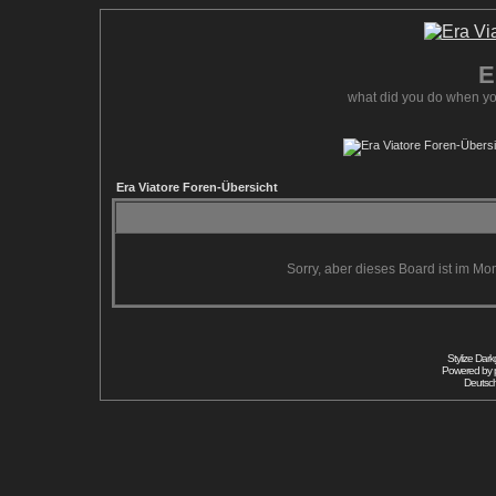
E
what did you do when yo
Era Viatore Foren-Übersicht
Sorry, aber dieses Board ist im Mom
Stylize Dar
Powered by
Deutsc