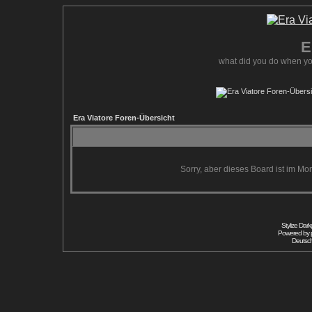
E
what did you do when yo
Era Viatore Foren-Übersicht
Sorry, aber dieses Board ist im Mom
Stylize Dar
Powered by
Deutsc