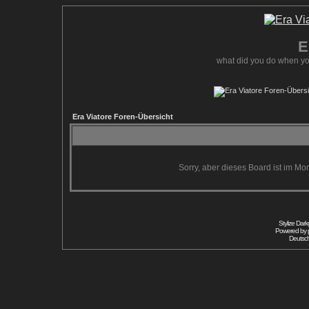
E
what did you do when yo
Era Viatore Foren-Übersicht
Sorry, aber dieses Board ist im Mom
Stylize Dar
Powered by
Deutsc