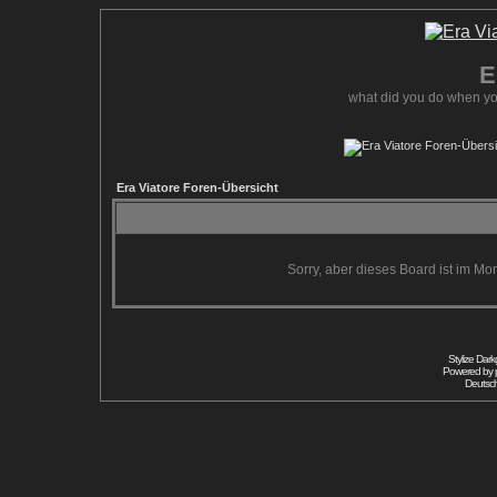
E
what did you do when yo
Era Viatore Foren-Übersicht
Sorry, aber dieses Board ist im Mom
Stylize Dar
Powered by
Deutsc