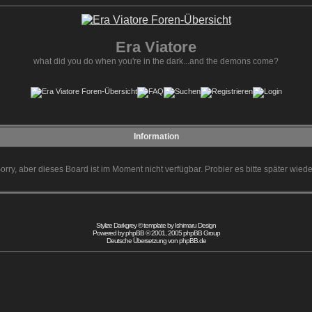
Era Viatore
what did you do when you're in the dark...and the demons come?
Information
orry, aber dieses Board ist im Moment nicht verfügbar. Probier es bitte später wiede
Stylize Darkgrey © template by
Ishimaru Design
Powered by
phpBB
© 2001, 2005 phpBB Group
Deutsche Übersetzung von
phpBB.de