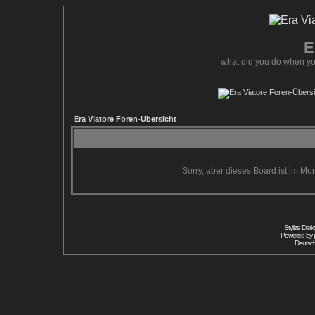
E
what did you do when yo
Era Viatore Foren-Übersicht
Sorry, aber dieses Board ist im Mom
Stylize Dar
Powered by
Deutsc