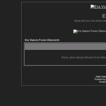
E
what did you do when yo
Era Viatore Foren-Übersicht
Sorry, aber dieses Board ist im Mom
Stylize Dar
Powered by
Deutsc