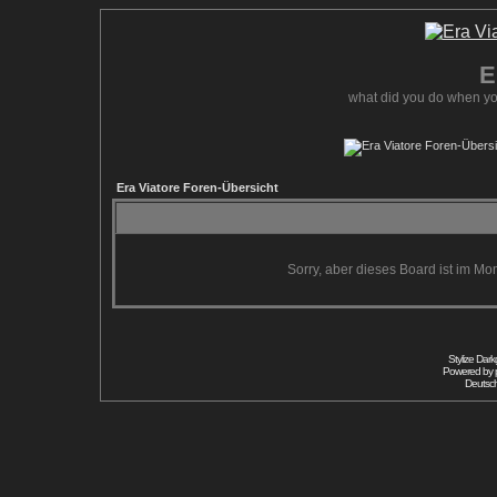
E
what did you do when yo
Era Viatore Foren-Übersicht
Sorry, aber dieses Board ist im Mom
Stylize Dar
Powered by
Deutsc