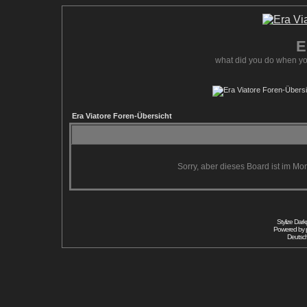
E
what did you do when yo
Era Viatore Foren-Übersicht
Sorry, aber dieses Board ist im Mom
Stylize Dar
Powered by
Deutsc